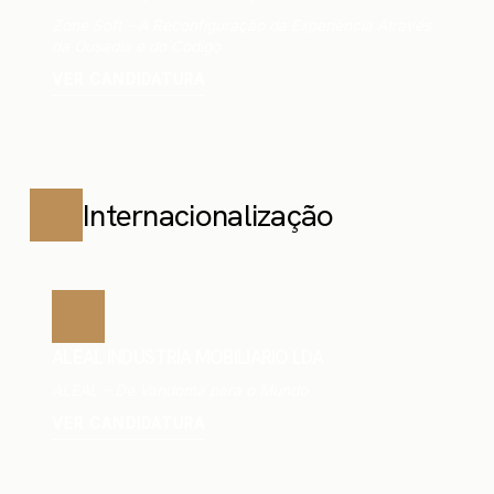
Zone Soft – A Reconfiguração da Experiência Através
da Ousadia e do Código
VER CANDIDATURA
Internacionalização
ALEAL INDUSTRIA MOBILIARIO LDA
ALEAL – De Vandoma para o Mundo
VER CANDIDATURA