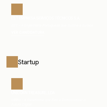
EST EMPRESA SERVIÇOS TÉCNICOS S.A.
EST – A Engenharia Portuguesa que Ilumina a Europa
VER CANDIDATURA
Startup
UNICORN TREASURE, LDA
UBBU – A Plataforma que Está a Democratizar o
Futuro Digital