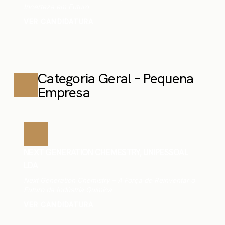
Incerteza em Futuro
VER CANDIDATURA
Categoria Geral – Pequena
Empresa
NEXT GENERATION CHEMESTRY, UNIPESSOAL
LDA
Next Generation Chemistry – A Força de Reinventar o
Futuro da Indústria Química
VER CANDIDATURA