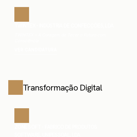
TWINTEX - INDÚSTRIA DE CONFECÇÕES, LDA
TWINTEX – A Coragem de Tecer o Futuro com
Consciência
VER CANDIDATURA
Transformação Digital
ZONE SOFT - FABRICO DE PRODUTOS
SOFTWARE, UNIPESSOAL, LDA