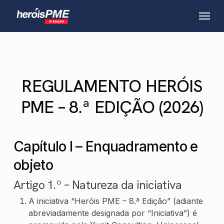
Skip
Menu
to
main
content
REGULAMENTO HERÓIS
PME – 8.ª EDIÇÃO (2026)
Capítulo I – Enquadramento e
objeto
Artigo 1.º – Natureza da iniciativa
A iniciativa “Heróis PME – 8.ª Edição” (adiante
abreviadamente designada por “Iniciativa”) é