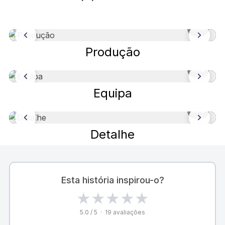
1
/ 4
Produção
1
/ 6
Equipa
1
/ 4
Detalhe
Esta história inspirou-o?
★
★
★
★
★
5.0 / 5 · 19 avaliações