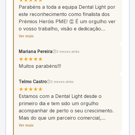
Parabéns a toda a equipa Dental Light por
este reconhecimento como finalista dos
Prémios Heróis PME! 👏 É um orgulho ver
o vosso trabalho, visão e dedicação
reconhecidos a nível nacional. Este
Ver mais
resultado é a prova de que, quando existe
uma missão clara e equipas
Mariana Pereira
2 meses atrás
extraordinárias, os sonhos transformam-
★
★
★
★
★
se em realidade. É um privilégio para a
Muitos parabéns!!!
Straumann fazer parte desta caminhada.
Muitos parabéns e continuação de muito
Telmo Castro
2 meses atrás
sucesso! 🚀
★
★
★
★
★
Estamos com a Dental Light desde o
primeiro dia e tem sido um orgulho
acompanhar de perto o seu crescimento.
Mais do que um parceiro comercial,
crescemos e evoluímos juntos ao longo
Ver mais
deste percurso. Parabéns a toda a equipa