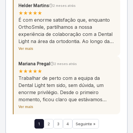
pelo excelente trabalho e que
Helder Martins
2 meses atrás
continuemos juntos a construir este
★
★
★
★
★
caminho de sucesso. Bem-ajam.
É com enorme satisfação que, enquanto
OrthoSmile, partilhamos a nossa
experiência de colaboração com a Dental
Light na área da ortodontia. Ao longo da
nossa colaboração, destacamos o cuidado
Ver mais
da Dental Light na escolha de materiais de
ortodontia de elevada qualidade,
Mariana Pregal
2 meses atrás
evidenciando uma aposta clara em
★
★
★
★
★
soluções fiáveis, consistentes e
Trabalhar de perto com a equipa da
diferenciadoras. Destacamos igualmente o
Dental Light tem sido, sem dúvida, um
elevado sentido de responsabilidade e
enorme privilégio. Desde o primeiro
rigor no cumprimento das suas
momento, ficou claro que estávamos
obrigações, nomeadamente a nível
perante uma equipa extraordinária.
Ver mais
financeiro, o que reforça a confiança e
Profissional, dedicada e com uma visão
solidez da relação construída. A nossa
inspiradora. A forma como abordam cada
1
2
3
4
Seguinte »
colaboração caracteriza-se por uma
desafio, com determinação e uma energia