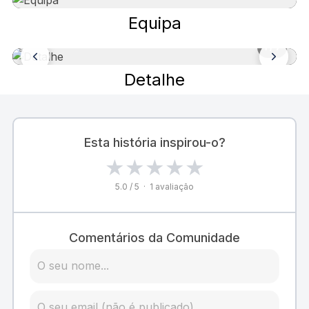
Equipa
1
/ 7
Detalhe
Esta história inspirou-o?
★
★
★
★
★
5.0 / 5 · 1 avaliação
Comentários da Comunidade