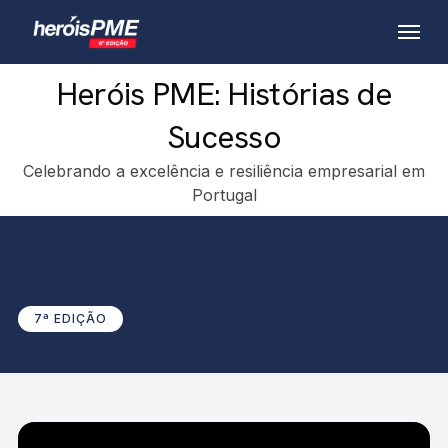
Skip
Menu
to
main
Heróis PME: Histórias de
content
Sucesso
Celebrando a excelência e resiliência empresarial em
Portugal
7ª EDIÇÃO