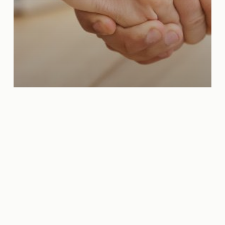
8ª Edição
Parceiros
O novobanco apoia os
Prémios Heróis PME!
Porquê?