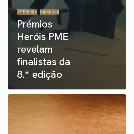
8ª Edição
Iniciativa
Prémios
Heróis PME
revelam
finalistas da
8.ª edição
Portugal:
um
país
de
heróis
empreendedores