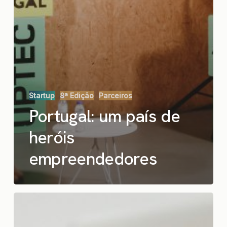
Startup
8ª Edição
Parceiros
Portugal: um país de
heróis
empreendedores
O
novobanco
apoia