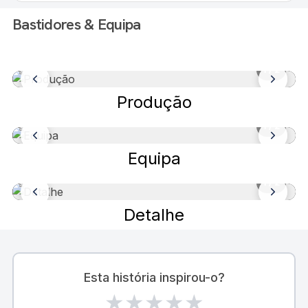
Bastidores & Equipa
1
/ 2
Produção
1
/ 2
Equipa
1
/ 2
Detalhe
Esta história inspirou-o?
★
★
★
★
★