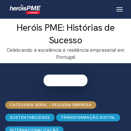
Skip
Menu
to
main
Heróis PME: Histórias de
content
Sucesso
Celebrando a excelência e resiliência empresarial em
Portugal
CATEGORIA GERAL – PEQUENA EMPRESA
SUSTENTABILIDADE
TRANSFORMAÇÃO DIGITAL
INTERNACIONALIZAÇÃO