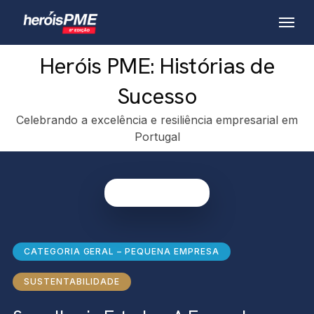
Skip
Menu
to
main
Heróis PME: Histórias de
content
Sucesso
Celebrando a excelência e resiliência empresarial em
Portugal
CATEGORIA GERAL – PEQUENA EMPRESA
SUSTENTABILIDADE