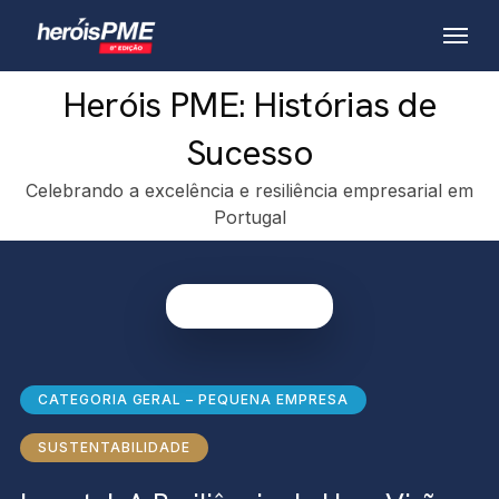
Skip
Menu
to
main
Heróis PME: Histórias de
content
Sucesso
Celebrando a excelência e resiliência empresarial em
Portugal
CATEGORIA GERAL – PEQUENA EMPRESA
SUSTENTABILIDADE