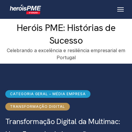
Skip
Menu
to
main
Heróis PME: Histórias de
content
Sucesso
Celebrando a excelência e resiliência empresarial em
Portugal
CATEGORIA GERAL – MÉDIA EMPRESA
TRANSFORMAÇÃO DIGITAL
Transformação Digital da Multimac: