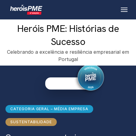
Skip
Menu
to
main
Heróis PME: Histórias de
content
Sucesso
Celebrando a excelência e resiliência empresarial em
Portugal
CATEGORIA GERAL – MÉDIA EMPRESA
SUSTENTABILIDADE