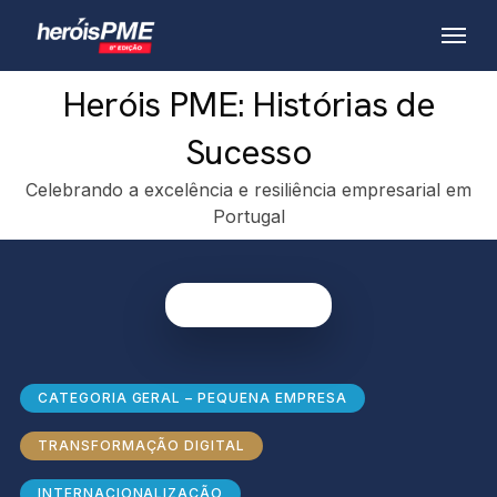
Skip
Menu
to
main
Heróis PME: Histórias de
content
Sucesso
Celebrando a excelência e resiliência empresarial em
Portugal
CATEGORIA GERAL – PEQUENA EMPRESA
TRANSFORMAÇÃO DIGITAL
INTERNACIONALIZAÇÃO